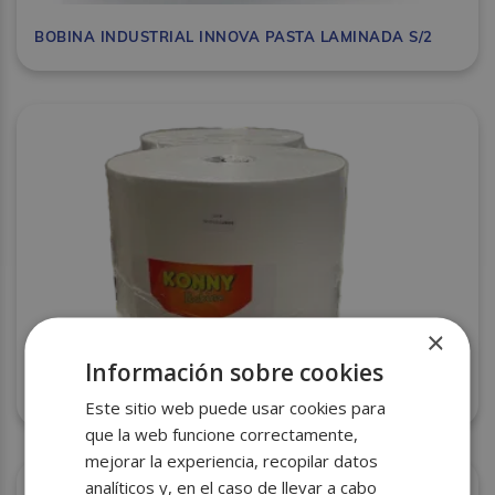
BOBINA INDUSTRIAL INNOVA PASTA LAMINADA S/2
×
Información sobre cookies
BOBINA CELULOSA INDUSTRIAL PASTA S/2 KONNY 4
ESTRELLAS LISA
Este sitio web puede usar cookies para
que la web funcione correctamente,
mejorar la experiencia, recopilar datos
analíticos y, en el caso de llevar a cabo