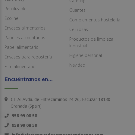
Catering
Reutilizable
Guantes
Ecoline
Complementos hostelería
Envases alimentarios
Celulosas
Papeles alimentarios
Productos de limpieza
Industrial
Papel alimentario
Higiene personal
Envases para repostería
Navidad
Film alimentario
Encuéntranos en...
CITAI Avda. de Entrecaminos 24-26, Escúzar 18130 -
Granada (Spain)
958 99 08 58
958 99 08 59
info@sierranevadacompostandpaper.com