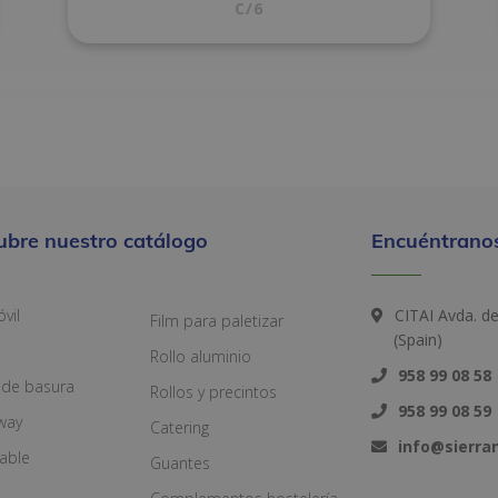
C/6
ubre nuestro catálogo
Encuéntranos
vil
CITAI Avda. d
Film para paletizar
(Spain)
Rollo aluminio
958 99 08 58
 de basura
Rollos y precintos
958 99 08 59
way
Catering
info@sierr
zable
Guantes