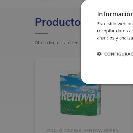
Información
Productos relacion
Este sitio web pu
recopilar datos an
anuncios y analiza
Otros clientes también miraron estos productos
CONFIGURA
ROLLO COCINA RENOVA GREEN