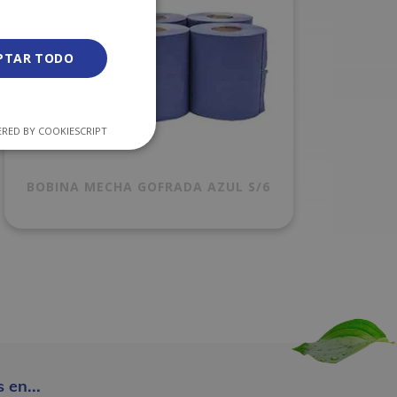
PTAR TODO
RED BY COOKIESCRIPT
BOBINA MECHA GOFRADA AZUL S/6
 en...