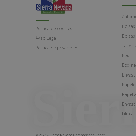
Automó
Bolsas
Política de cookies
Bolsas
Aviso Legal
Take a
Política de privacidad
Reutili
Ecoline
Envase
Papele
Papel 
Envase
Film al
© 2026 - Sierra Nevada Compost and Paper