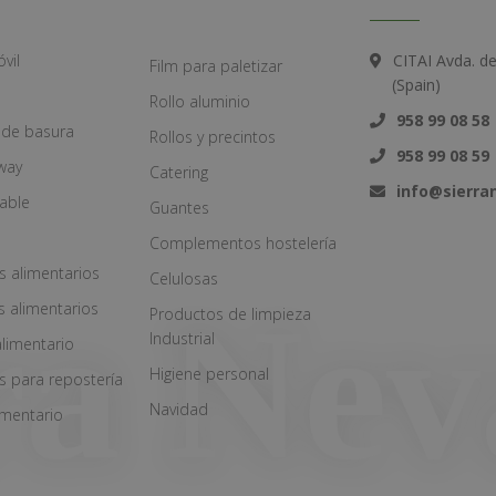
vil
CITAI Avda. d
Film para paletizar
(Spain)
Rollo aluminio
958 99 08 58
 de basura
Rollos y precintos
958 99 08 59
way
Catering
info@sierr
zable
Guantes
Complementos hostelería
s alimentarios
Celulosas
s alimentarios
Productos de limpieza
Industrial
alimentario
Higiene personal
s para repostería
Navidad
imentario