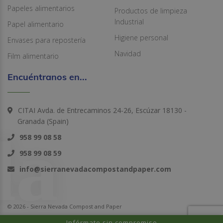
Papeles alimentarios
Productos de limpieza
Industrial
Papel alimentario
Higiene personal
Envases para repostería
Navidad
Film alimentario
Encuéntranos en...
CITAI Avda. de Entrecaminos 24-26, Escúzar 18130 -
Granada (Spain)
958 99 08 58
958 99 08 59
info@sierranevadacompostandpaper.com
© 2026 - Sierra Nevada Compost and Paper
Infórmate sin compromiso