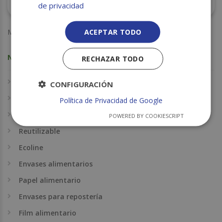
ALUMINIO 29X300 C/6 ECO
de privacidad
ACEPTAR TODO
Mostrando los 5 resultados
NUESTRO CATÁLOGO
RECHAZAR TODO
Bolsas
CONFIGURACIÓN
Bolsas de basura
Política de Privacidad de Google
Take away
POWERED BY COOKIESCRIPT
Reutilizable
Ecoline
Envases alimentarios
Papel alimentario
Envases para repostería
Film alimentario