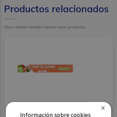
Productos relacionados
Otros clientes también miraron estos productos
ALUMINIO 16 METROS C/24 KONNY
×
Información sobre cookies