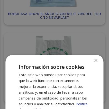
BOLSA ASA 60X70 BLANCA G-200 REUT. 70% REC. 50U
C/10 NEVAPLAST
×
Información sobre cookies
Este sitio web puede usar cookies para
que la web funcione correctamente,
mejorar la experiencia, recopilar datos
analíticos y, en el caso de llevar a cabo
BOLSA DE ASA 48×60 BLANCA IMPRESA G-200 REUT.
70% REC.1KG C/20 NEVAPLAST
campañas de publicidad, personalizar los
anuncios y analizar su efectividad.
Política