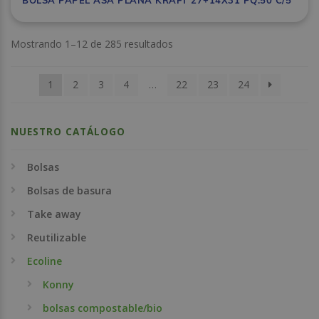
BOLSA PAPEL ASA PLANA KRAFT 27+14X31 PQ.50 C/5
Mostrando 1–12 de 285 resultados
1
2
3
4
…
22
23
24
NUESTRO CATÁLOGO
Bolsas
Bolsas de basura
Take away
Reutilizable
Ecoline
Konny
bolsas compostable/bio