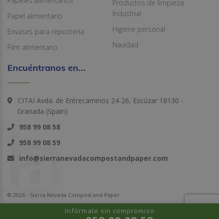
Papeles alimentarios
Productos de limpieza
Industrial
Papel alimentario
Higiene personal
Envases para repostería
Navidad
Film alimentario
Encuéntranos en...
CITAI Avda. de Entrecaminos 24-26, Escúzar 18130 -
Granada (Spain)
958 99 08 58
958 99 08 59
info@sierranevadacompostandpaper.com
© 2026 - Sierra Nevada Compost and Paper
Infórmate sin compromiso