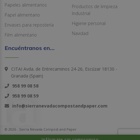
Papeles alimentarios
Productos de limpieza
Industrial
Papel alimentario
Higiene personal
Envases para repostería
Navidad
Film alimentario
Encuéntranos en...
CITAI Avda. de Entrecaminos 24-26, Escúzar 18130 -
Granada (Spain)
958 99 08 58
958 99 08 59
info@sierranevadacompostandpaper.com
© 2026 - Sierra Nevada Compost and Paper
Infórmate sin compromiso