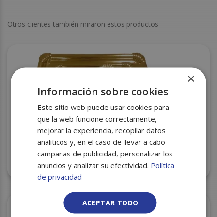
Otros clientes también miraron estos productos
×
Información sobre cookies
Este sitio web puede usar cookies para
que la web funcione correctamente,
mejorar la experiencia, recopilar datos
analíticos y, en el caso de llevar a cabo
campañas de publicidad, personalizar los
BANDEJA Nº 6 18X25 100U ORO
anuncios y analizar su efectividad.
Política
de privacidad
ACEPTAR TODO