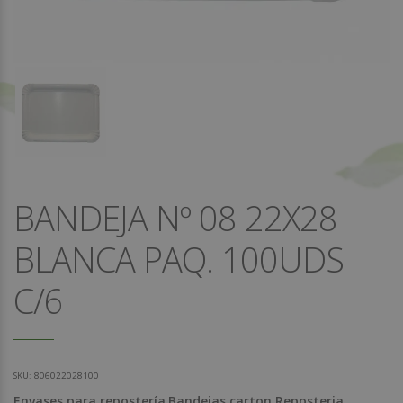
BANDEJA Nº 08 22X28
BLANCA PAQ. 100UDS
C/6
SKU:
806022028100
Envases para repostería
Bandejas carton Reposteria