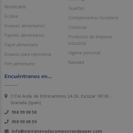
Reutilizable
Guantes
Ecoline
Complementos hostelería
Envases alimentarios
Celulosas
Papeles alimentarios
Productos de limpieza
Industrial
Papel alimentario
Higiene personal
Envases para repostería
Navidad
Film alimentario
Encuéntranos en...
CITAI Avda. de Entrecaminos 24-26, Escúzar 18130 -
Granada (Spain)
958 99 08 58
958 99 08 59
info@sierranevadacompostandpaper.com