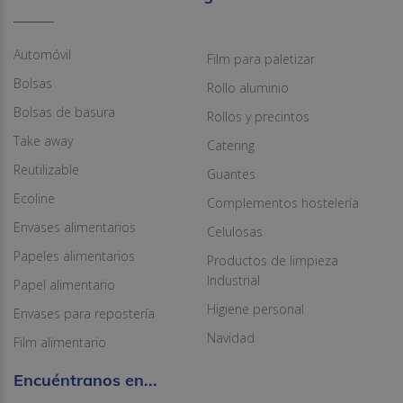
Automóvil
Film para paletizar
Bolsas
Rollo aluminio
Bolsas de basura
Rollos y precintos
Take away
Catering
Reutilizable
Guantes
Ecoline
Complementos hostelería
Envases alimentarios
Celulosas
Papeles alimentarios
Productos de limpieza
Industrial
Papel alimentario
Higiene personal
Envases para repostería
Navidad
Film alimentario
Encuéntranos en...