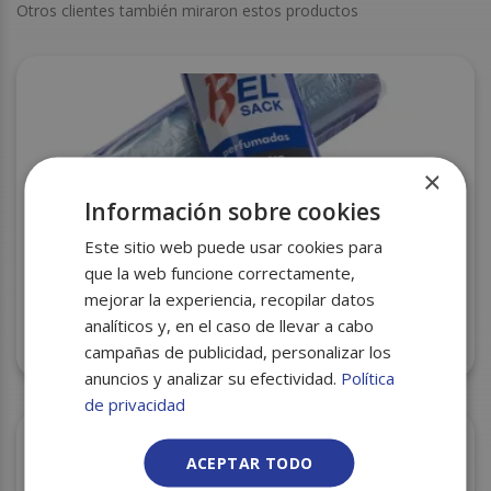
Otros clientes también miraron estos productos
×
Información sobre cookies
Este sitio web puede usar cookies para
que la web funcione correctamente,
mejorar la experiencia, recopilar datos
analíticos y, en el caso de llevar a cabo
B.B. COMUNIDAD 85X104 AZUL 10U C/30 PERFUM.
BELSACK
campañas de publicidad, personalizar los
anuncios y analizar su efectividad.
Política
de privacidad
ACEPTAR TODO