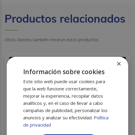
Productos relacionados
Otros clientes también miraron estos productos
×
Información sobre cookies
Este sitio web puede usar cookies para
que la web funcione correctamente,
mejorar la experiencia, recopilar datos
analíticos y, en el caso de llevar a cabo
campañas de publicidad, personalizar los
anuncios y analizar su efectividad.
Política
de privacidad
BOLSA PAPEL 18+7X34 BLANCA NEVAPLAST
C/1000