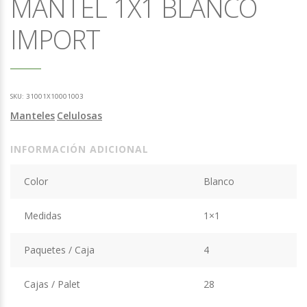
MANTEL 1X1 BLANCO
IMPORT
SKU:
31001X10001003
Manteles
Celulosas
INFORMACIÓN ADICIONAL
Color
Blanco
Medidas
1×1
Paquetes / Caja
4
Cajas / Palet
28