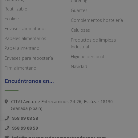
Catering
Reutilizable
Guantes
Ecoline
Complementos hostelería
Envases alimentarios
Celulosas
Papeles alimentarios
Productos de limpieza
Industrial
Papel alimentario
Higiene personal
Envases para repostería
Navidad
Film alimentario
Encuéntranos en...
CITAI Avda. de Entrecaminos 24-26, Escúzar 18130 -
Granada (Spain)
958 99 08 58
958 99 08 59
info@sierranevadacompostandpaper.com