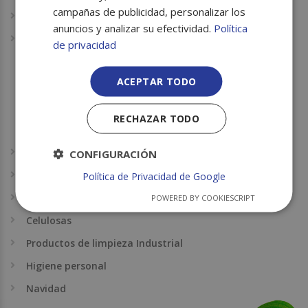
campañas de publicidad, personalizar los
Rollo aluminio
anuncios y analizar su efectividad.
Política
Rollos y precintos
de privacidad
Térmicos
ACEPTAR TODO
Rollos y precintos p.v.c.
Precintos
RECHAZAR TODO
Electronicos
Catering
CONFIGURACIÓN
Guantes
Política de Privacidad de Google
Complementos hostelería
POWERED BY COOKIESCRIPT
Celulosas
Productos de limpieza Industrial
Higiene personal
Navidad