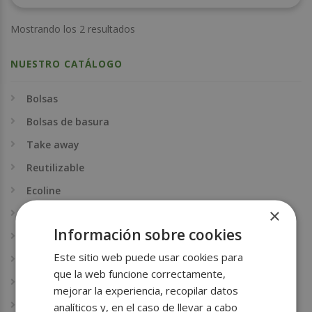
Mostrando los 2 resultados
NUESTRO CATÁLOGO
Bolsas
Bolsas de basura
Take away
Reutilizable
Ecoline
×
Envases alimentarios
Información sobre cookies
Papel alimentario
Este sitio web puede usar cookies para
Envases para repostería
que la web funcione correctamente,
Film alimentario
mejorar la experiencia, recopilar datos
Film para paletizar
analíticos y, en el caso de llevar a cabo