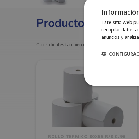
Información
Productos relacion
Este sitio web pu
recopilar datos an
anuncios y analiza
Otros clientes también miraron estos productos
CONFIGURA
ROLLO TERMICO 80X55 R/8 C/96