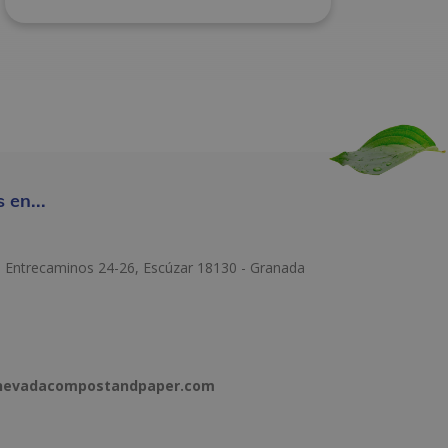
 en...
e Entrecaminos 24-26, Escúzar 18130 - Granada
anevadacompostandpaper.com