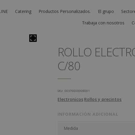
LINE
Catering
Productos Personalizados.
El grupo
Sector
Trabaja con nosotros
C
ROLLO ELECTRO
C/80
SKU:
00376600008001
Electronicos
Rollos y precintos
INFORMACIÓN ADICIONAL
Medida