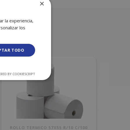
×
r la experiencia,
sonalizar los
PTAR TODO
RED BY COOKIESCRIPT
ROLLO TERMICO 57X55 R/10 C/100