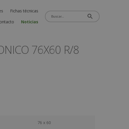
es
Fichas técnicas
ontacto
Noticias
NICO 76X60 R/8
76 x 60