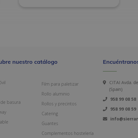
ubre nuestro catálogo
Encuéntranos
vil
CITAI Avda. d
Film para paletizar
(Spain)
Rollo aluminio
958 99 08 58
 de basura
Rollos y precintos
958 99 08 59
way
Catering
info@sierr
zable
Guantes
Complementos hostelería