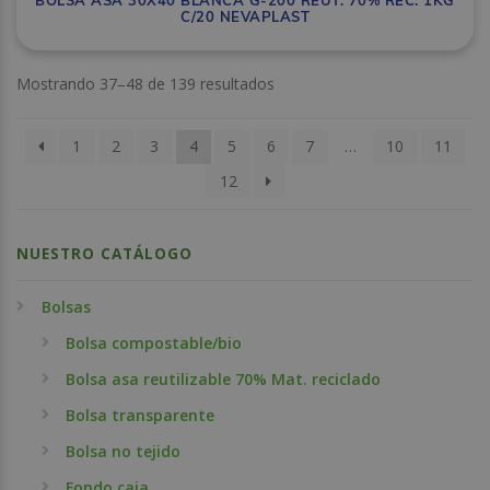
BOLSA ASA 30X40 BLANCA G-200 REUT. 70% REC. 1KG
C/20 NEVAPLAST
Mostrando 37–48 de 139 resultados
1
2
3
4
5
6
7
…
10
11
12
NUESTRO CATÁLOGO
Bolsas
Bolsa compostable/bio
Bolsa asa reutilizable 70% Mat. reciclado
Bolsa transparente
Bolsa no tejido
Fondo caja