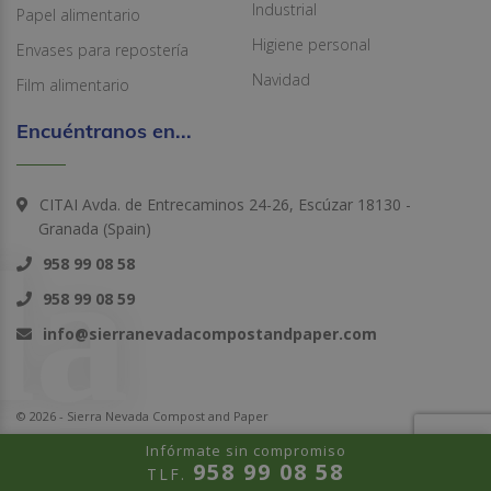
Industrial
Papel alimentario
Higiene personal
Envases para repostería
Navidad
Film alimentario
Encuéntranos en...
CITAI Avda. de Entrecaminos 24-26, Escúzar 18130 -
Granada (Spain)
958 99 08 58
958 99 08 59
info@sierranevadacompostandpaper.com
© 2026 - Sierra Nevada Compost and Paper
Infórmate sin compromiso
958 99 08 58
TLF.