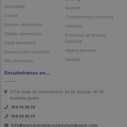
Reutilizable
Guantes
Ecoline
Complementos hostelería
Envases alimentarios
Celulosas
Papeles alimentarios
Productos de limpieza
Industrial
Papel alimentario
Higiene personal
Envases para repostería
Navidad
Film alimentario
Encuéntranos en...
CITAI Avda. de Entrecaminos 24-26, Escúzar 18130 -
Granada (Spain)
958 99 08 58
958 99 08 59
info@sierranevadacompostandpaper.com