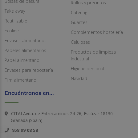
Bolsas de basura
Rollos y precintos
Take away
Catering
Reutilizable
Guantes
Ecoline
Complementos hostelería
Envases alimentarios
Celulosas
Papeles alimentarios
Productos de limpieza
Industrial
Papel alimentario
Higiene personal
Envases para repostería
Navidad
Film alimentario
Encuéntranos en...
CITAI Avda. de Entrecaminos 24-26, Escúzar 18130 -
Granada (Spain)
958 99 08 58