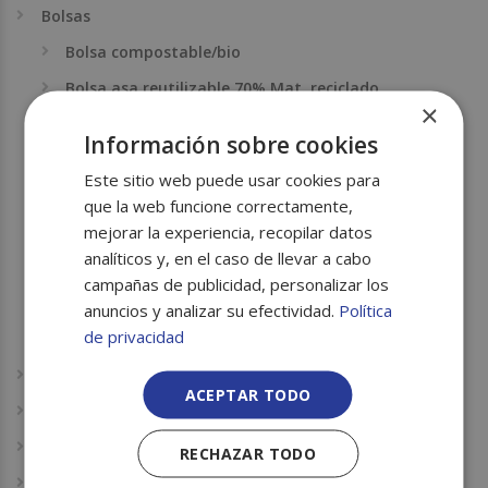
Bolsas
Bolsa compostable/bio
Bolsa asa reutilizable 70% Mat. reciclado
×
Bolsa transparente
Información sobre cookies
Fondo caja
Este sitio web puede usar cookies para
Bolsa no tejido
que la web funcione correctamente,
mejorar la experiencia, recopilar datos
Bolsa rafia
analíticos y, en el caso de llevar a cabo
laminas
campañas de publicidad, personalizar los
Bolsa de vacio
anuncios y analizar su efectividad.
Política
de privacidad
Bolsa Papel
Bolsas de basura
ACEPTAR TODO
Take away
Reutilizable
RECHAZAR TODO
Ecoline