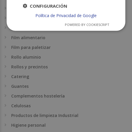
CONFIGURACIÓN
Envases alimentarios
Política de Privacidad de Google
Papel alimentario
POWERED BY COOKIESCRIPT
Envases para repostería
Film alimentario
Film para paletizar
Rollo aluminio
Rollos y precintos
Catering
Guantes
Complementos hostelería
Celulosas
Productos de limpieza Industrial
Higiene personal