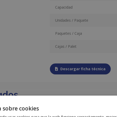
Capacidad
Unidades / Paquete
Paquetes / Caja
Cajas / Palet
Descargar ficha técnica
ados
 sobre cookies
ede usar cookies para que la web funcione correctamente, mejora