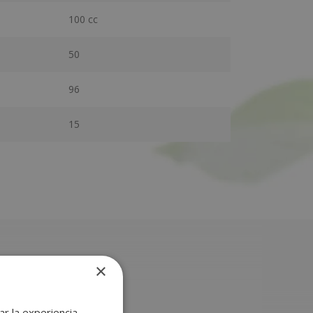
100 cc
50
96
15
×
r la experiencia,