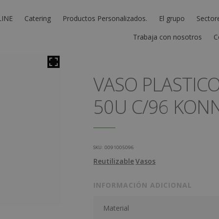
LINE
Catering
Productos Personalizados.
El grupo
Sector
Trabaja con nosotros
C
VASO PLASTIC
50U C/96 KON
SKU:
0091005096
Reutilizable
Vasos
INFORMACIÓN ADICIONAL
Material