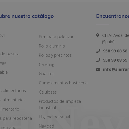
ubre nuestro catálogo
Encuéntranos
vil
CITAI Avda. d
Film para paletizar
(Spain)
Rollo aluminio
958 99 08 58
 de basura
Rollos y precintos
958 99 08 59
way
Catering
info@sierr
zable
Guantes
Complementos hostelería
s alimentarios
Celulosas
s alimentarios
Productos de limpieza
Industrial
alimentario
Higiene personal
s para repostería
Navidad
imentario