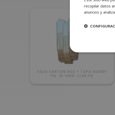
recopilar datos an
anuncios y analiza
CONFIGURA
VASO CARTON 8OZ + TAPA KONNY
PQ. 25 UNID. C/20 PQ