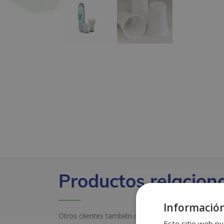
Productos relacion
Información
Otros clientes también miraron estos productos
Este sitio web pu