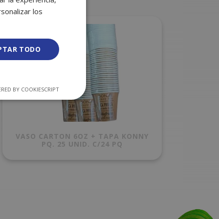
sonalizar los
PTAR TODO
RED BY COOKIESCRIPT
VASO CARTON 6OZ + TAPA KONNY
PQ. 25 UNID. C/24 PQ