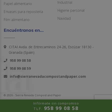
Industrial
Papel alimentario
Higiene personal
Envases para repostería
Navidad
Film alimentario
Encuéntranos en...
CITAI Avda. de Entrecaminos 24-26, Escúzar 18130 -
Granada (Spain)
958 99 08 58
958 99 08 59
info@sierranevadacompostandpaper.com
© 2026 - Sierra Nevada Compost and Paper
Infórmate sin compromiso
958 99 08 58
TLF.