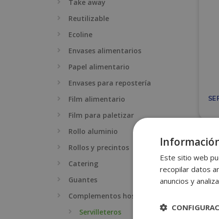
Take away
Reutilizable
Ecoline
Envases alimentarios
Papel alimentario
Envases para repostería
Film alimentario
SE
Film para paletizar
Rollo aluminio
Información
Rollos y precintos
Este sitio web pu
Catering
recopilar datos an
Guantes
anuncios y analiza
Complementos hostelería
CONFIGURA
Servilleteros