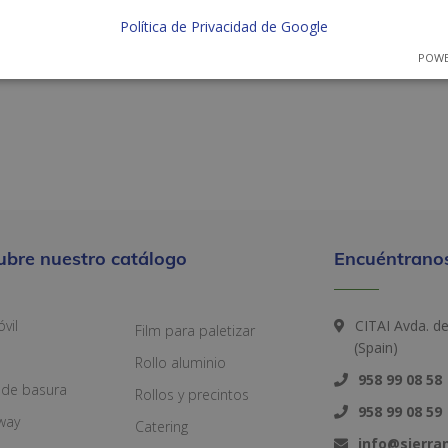
Política de Privacidad de Google
POWE
ubre nuestro catálogo
Encuéntranos
vil
CITAI Avda. d
Film para paletizar
(Spain)
Rollo aluminio
958 99 08 58
 de basura
Rollos y precintos
958 99 08 59
way
Catering
info@sierr