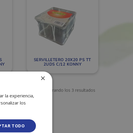
S
SERVILLETERO 20X20 PS TT
NY
2UDS C/12 KONNY
×
Mostrando los 3 resultados
r la experiencia,
sonalizar los
PTAR TODO