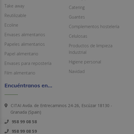
Take away
Catering
Reutilizable
Guantes
Ecoline
Complementos hostelería
Envases alimentarios
Celulosas
Papeles alimentarios
Productos de limpieza
Industrial
Papel alimentario
Higiene personal
Envases para repostería
Navidad
Film alimentario
Encuéntranos en...
CITAI Avda. de Entrecaminos 24-26, Escúzar 18130 -
Granada (Spain)
958 99 08 58
958 99 08 59