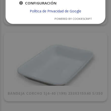
CONFIGURACIÓN
Política de Privacidad de Google
BANDEJA CORCHO CXI-70 NEGRA 180X135X20
S/1120
POWERED BY COOKIESCRIPT
BANDEJA CORCHO SJ4-40 (199) 233X315X40 S/350