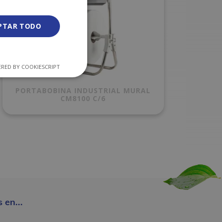
PTAR TODO
RED BY COOKIESCRIPT
PORTABOBINA INDUSTRIAL MURAL
CM8100 C/6
 en...