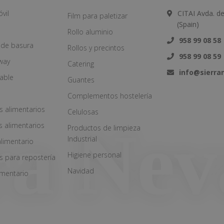
vil
CITAI Avda. d
Film para paletizar
(Spain)
Rollo aluminio
958 99 08 58
 de basura
Rollos y precintos
958 99 08 59
way
Catering
info@sierr
zable
Guantes
Complementos hostelería
s alimentarios
Celulosas
s alimentarios
Productos de limpieza
Industrial
alimentario
Higiene personal
s para repostería
Navidad
imentario