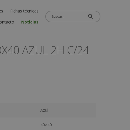
es
Fichas técnicas
ontacto
Noticias
0X40 AZUL 2H C/24
Azul
40×40