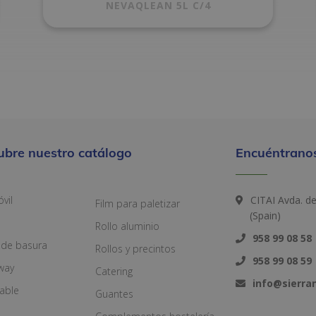
NEVAQLEAN 5L C/4
ubre nuestro catálogo
Encuéntranos
vil
CITAI Avda. d
Film para paletizar
(Spain)
Rollo aluminio
958 99 08 58
 de basura
Rollos y precintos
958 99 08 59
way
Catering
info@sierr
zable
Guantes