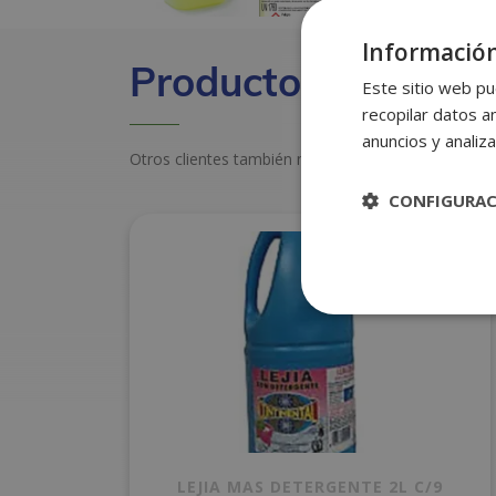
Información
Productos relacion
Este sitio web pu
recopilar datos an
anuncios y analiza
Otros clientes también miraron estos productos
CONFIGURA
LEJIA MAS DETERGENTE 2L C/9