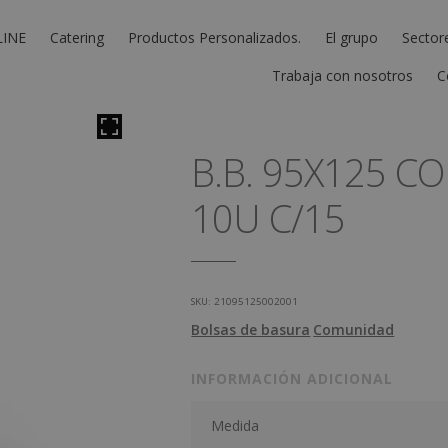
LINE
Catering
Productos Personalizados.
El grupo
Sector
Trabaja con nosotros
C
B.B. 95X125 
10U C/15
SKU:
21095125002001
Bolsas de basura
Comunidad
INFORMACIÓN ADICIONAL
Medida