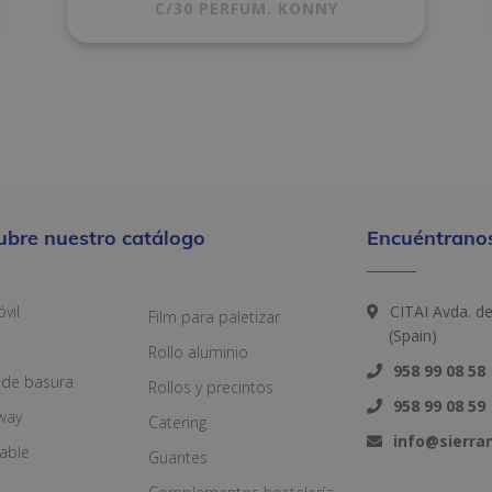
C/30 PERFUM. KONNY
ubre nuestro catálogo
Encuéntranos
vil
CITAI Avda. d
Film para paletizar
(Spain)
Rollo aluminio
958 99 08 58
 de basura
Rollos y precintos
958 99 08 59
way
Catering
info@sierr
zable
Guantes