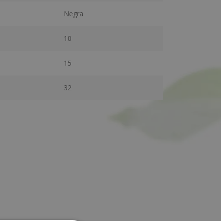
Negra
10
15
32