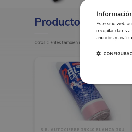
Información
Productos relacion
Este sitio web pu
recopilar datos an
anuncios y analiza
Otros clientes también miraron estos productos
CONFIGURA
B.B. AUTOCIERRE 39X40 BLANCA 30U