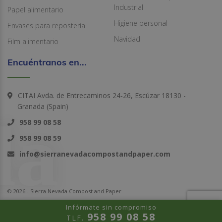
Industrial
Papel alimentario
Higiene personal
Envases para repostería
Navidad
Film alimentario
Encuéntranos en...
CITAI Avda. de Entrecaminos 24-26, Escúzar 18130 -
Granada (Spain)
958 99 08 58
958 99 08 59
info@sierranevadacompostandpaper.com
© 2026 - Sierra Nevada Compost and Paper
Infórmate sin compromiso
958 99 08 58
TLF.