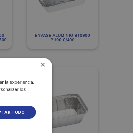
00
ENVASE ALUMINIO BT0900
600
P.100 C/400
×
r la experiencia,
sonalizar los
PTAR TODO