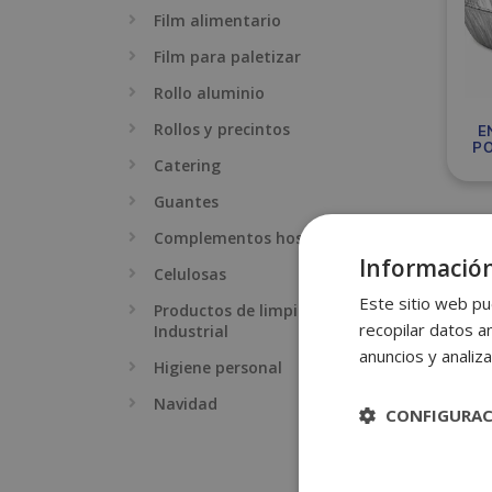
Film alimentario
Film para paletizar
Rollo aluminio
Rollos y precintos
E
PO
Catering
Guantes
Complementos hostelería
Información
Celulosas
Este sitio web pu
Productos de limpieza
recopilar datos an
Industrial
anuncios y analiza
Higiene personal
Navidad
CONFIGURA