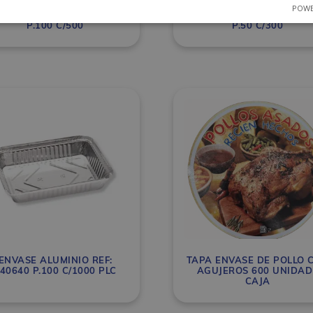
POWE
NVASE ALUMINIO BT1500
ENVASE ALUMINIO BT22
P.100 C/500
P.50 C/300
ENVASE ALUMINIO REF:
TAPA ENVASE DE POLLO 
40640 P.100 C/1000 PLC
AGUJEROS 600 UNIDAD 
CAJA