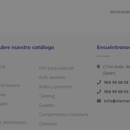
Mostrando
ubre nuestro catálogo
Encuéntranos
vil
CITAI Avda. d
Film para paletizar
(Spain)
Rollo aluminio
958 99 08 58
 de basura
Rollos y precintos
958 99 08 59
way
Catering
info@sierr
zable
Guantes
Complementos hostelería
s alimentarios
Celulosas