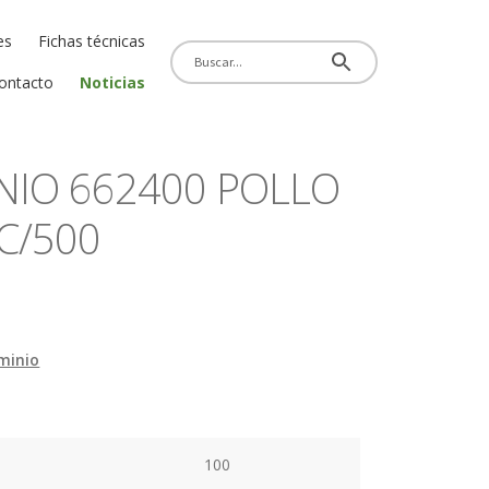
es
Fichas técnicas
ontacto
Noticias
NIO 662400 POLLO
 C/500
minio
100