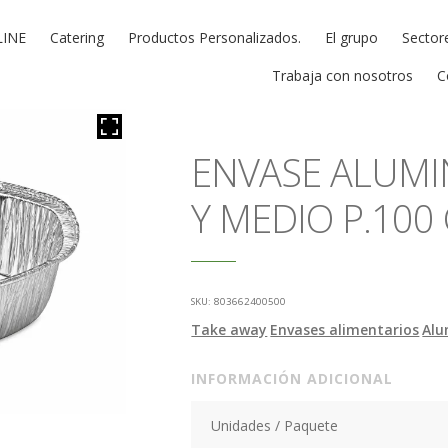
LINE
Catering
Productos Personalizados.
El grupo
Sector
Trabaja con nosotros
C
ENVASE ALUMI
Y MEDIO P.100
SKU:
803662400500
Take away
Envases alimentarios
Alu
INFORMACIÓN ADICIONAL
Unidades / Paquete