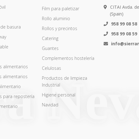
vil
CITAI Avda. d
Film para paletizar
(Spain)
Rollo aluminio
958 99 08 58
 de basura
Rollos y precintos
958 99 08 59
way
Catering
info@sierr
zable
Guantes
Complementos hostelería
s alimentarios
Celulosas
s alimentarios
Productos de limpieza
Industrial
alimentario
Higiene personal
s para repostería
Navidad
imentario