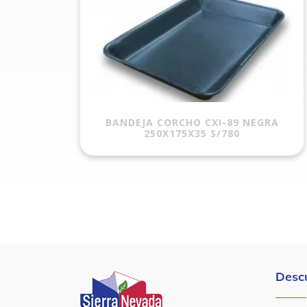
BANDEJA CORCHO CXI-89 NEGRA
250X175X35 S/780
Desc