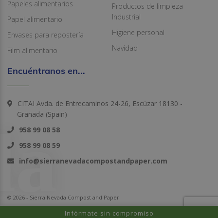
Papeles alimentarios
Productos de limpieza
Industrial
Papel alimentario
Higiene personal
Envases para repostería
Navidad
Film alimentario
Encuéntranos en...
CITAI Avda. de Entrecaminos 24-26, Escúzar 18130 -
Granada (Spain)
958 99 08 58
958 99 08 59
info@sierranevadacompostandpaper.com
© 2026 - Sierra Nevada Compost and Paper
Infórmate sin compromiso