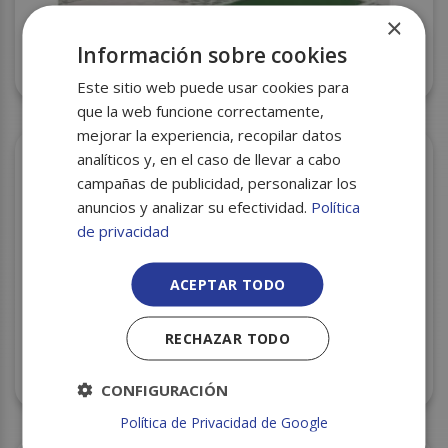
×
Información sobre cookies
MANTEL 1X1 CUADROS VERDE KONNY P.100
C/400
Este sitio web puede usar cookies para
que la web funcione correctamente,
mejorar la experiencia, recopilar datos
analíticos y, en el caso de llevar a cabo
campañas de publicidad, personalizar los
anuncios y analizar su efectividad.
Política
de privacidad
ACEPTAR TODO
RECHAZAR TODO
MANTEL ROLLO B.O. 1X10 C/35
CONFIGURACIÓN
Política de Privacidad de Google