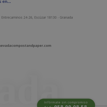
 en...
e Entrecaminos 24-26, Escúzar 18130 - Granada
anevadacompostandpaper.com
Infórmate sin compromiso
958 99 08 58