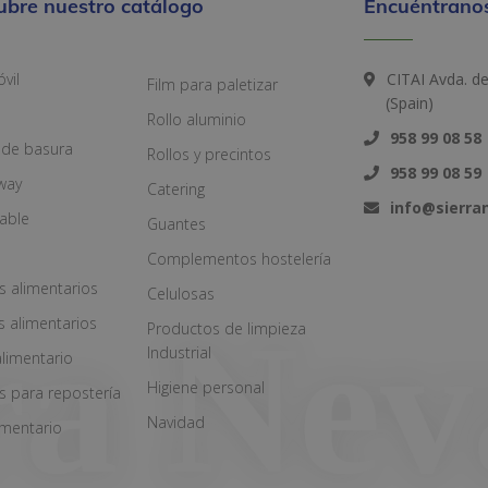
ubre nuestro catálogo
Encuéntranos
vil
CITAI Avda. d
Film para paletizar
(Spain)
Rollo aluminio
958 99 08 58
 de basura
Rollos y precintos
958 99 08 59
way
Catering
info@sierr
zable
Guantes
Complementos hostelería
s alimentarios
Celulosas
s alimentarios
Productos de limpieza
Industrial
alimentario
Higiene personal
s para repostería
Navidad
imentario