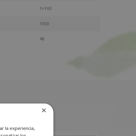
1×100
1000
48
×
r la experiencia,
sonalizar los