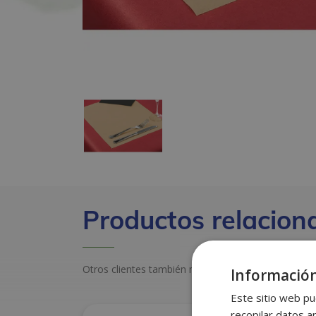
Productos relacion
Otros clientes también miraron estos productos
Información
Este sitio web pu
recopilar datos an