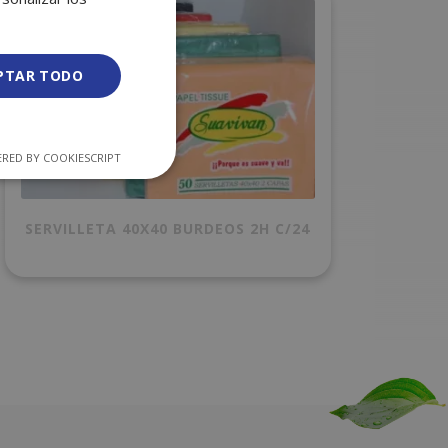
PTAR TODO
RED BY COOKIESCRIPT
SERVILLETA 40X40 BURDEOS 2H C/24