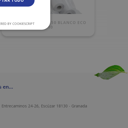
PTAR TODO
MANTEL ROLLO 1×50 BLANCO ECO
RED BY COOKIESCRIPT
C/10
 en...
e Entrecaminos 24-26, Escúzar 18130 - Granada