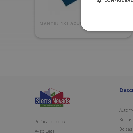
CONFIGURA
MANTEL 1X1 AZUL P.100 C/400
Desc
Automó
Bolsas
Política de cookies
Bolsas
Aviso Legal