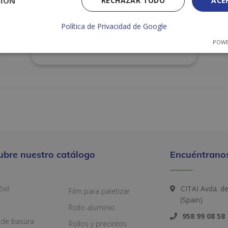
CIÓN
RECHAZAR TODO
ACE
Política de Privacidad de Google
MANTEL INDIVIDUAL 30X40 NEGRO
POWE
P.500 C/2
ubre nuestro catálogo
Encuéntranos
vil
CITAI Avda. d
Film para paletizar
(Spain)
Rollo aluminio
958 99 08 58
 de basura
Rollos y precintos