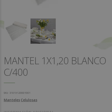
MANTEL 1X1,20 BLANCO
C/400
SKU:
3101X120001001
Manteles
Celulosas