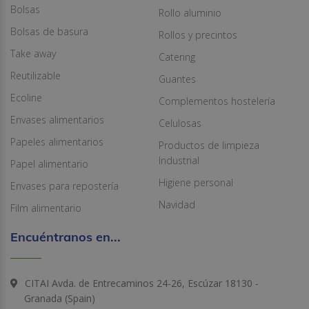
Bolsas
Rollo aluminio
Bolsas de basura
Rollos y precintos
Take away
Catering
Reutilizable
Guantes
Ecoline
Complementos hostelería
Envases alimentarios
Celulosas
Papeles alimentarios
Productos de limpieza
Industrial
Papel alimentario
Higiene personal
Envases para repostería
Navidad
Film alimentario
Encuéntranos en...
CITAI Avda. de Entrecaminos 24-26, Escúzar 18130 -
Granada (Spain)