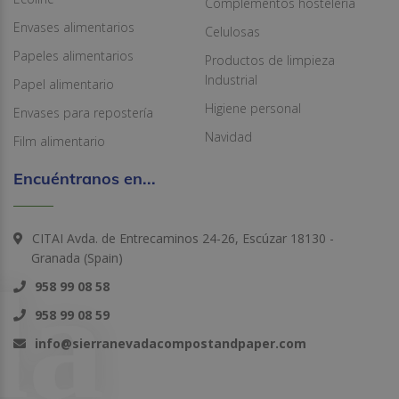
Complementos hostelería
Envases alimentarios
Celulosas
Papeles alimentarios
Productos de limpieza
Industrial
Papel alimentario
Higiene personal
Envases para repostería
Navidad
Film alimentario
Encuéntranos en...
CITAI Avda. de Entrecaminos 24-26, Escúzar 18130 -
Granada (Spain)
958 99 08 58
958 99 08 59
info@sierranevadacompostandpaper.com