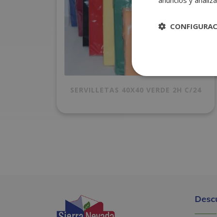
anuncios y analiza
CONFIGURA
SERVILLETAS 40X40 VERDE 2H C/24
Desc