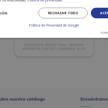
r su efectividad.
Política de privacidad
CIÓN
RECHAZAR TODO
ACE
Política de Privacidad de Google
POWE
HIGIENICO INDUSTRIAL INNOVA
PREMIUM PASTA LAMINADA S/18
ubre nuestro catálogo
Encuéntranos