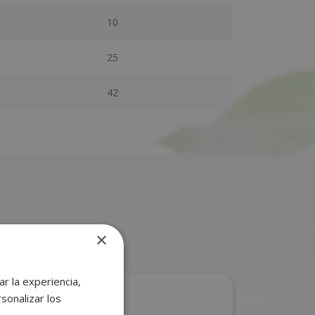
10
25
42
×
r la experiencia,
sonalizar los