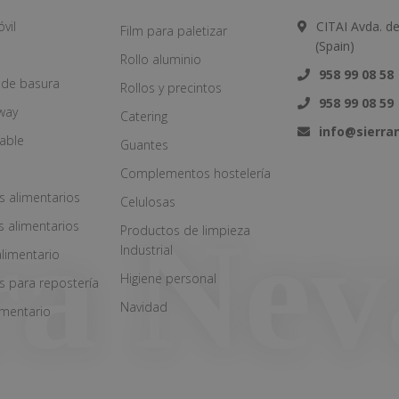
vil
CITAI Avda. d
Film para paletizar
(Spain)
Rollo aluminio
958 99 08 58
 de basura
Rollos y precintos
958 99 08 59
way
Catering
info@sierr
zable
Guantes
Complementos hostelería
s alimentarios
Celulosas
s alimentarios
Productos de limpieza
Industrial
alimentario
Higiene personal
s para repostería
Navidad
imentario