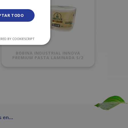
PTAR TODO
RED BY COOKIESCRIPT
BOBINA INDUSTRIAL INNOVA
PREMIUM PASTA LAMINADA S/2
 en...