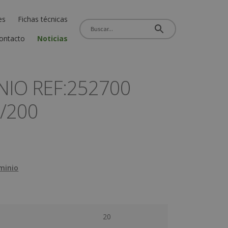
es
Fichas técnicas
ontacto
Noticias
NIO REF:252700
C/200
minio
20