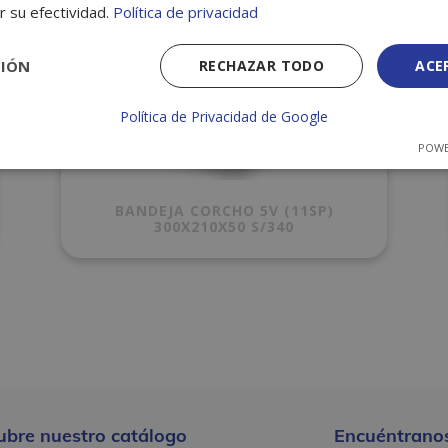
r su efectividad.
Política de privacidad
CIÓN
RECHAZAR TODO
ACE
Política de Privacidad de Google
POWE
BANDEJA CORCHO 5V (11SP)
300X210X50 S/340
ubre nuestro catálogo
Encuéntranos