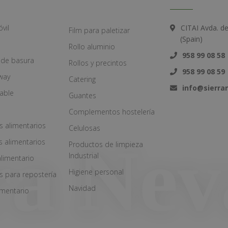
vil
CITAI Avda. d
Film para paletizar
(Spain)
Rollo aluminio
958 99 08 58
 de basura
Rollos y precintos
958 99 08 59
way
Catering
info@sierr
zable
Guantes
Complementos hostelería
s alimentarios
Celulosas
s alimentarios
Productos de limpieza
Industrial
alimentario
Higiene personal
s para repostería
Navidad
imentario