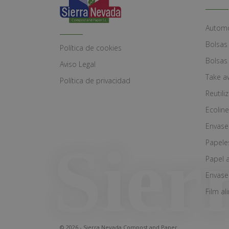
Automó
Bolsas
Política de cookies
Bolsas
Aviso Legal
Take a
Política de privacidad
Reutili
Ecoline
Envase
Papele
Papel 
Envase
Film al
© 2026 - Sierra Nevada Compost and Paper