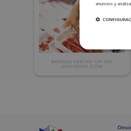
anuncios y analiza
CONFIGURA
BANDEJA CORCHO 73P (80)
225X135X25 S/750
Desc