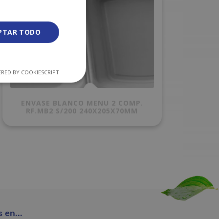
PTAR TODO
RED BY COOKIESCRIPT
ENVASE BLANCO MENU 2 COMP.
RF.MB2 S/200 240X205X70MM
 en...