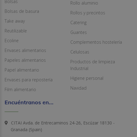
Bolsas
Rollo aluminio
Bolsas de basura
Rollos y precintos
Take away
Catering
Reutilizable
Guantes
Ecoline
Complementos hostelería
Envases alimentarios
Celulosas
Papeles alimentarios
Productos de limpieza
Industrial
Papel alimentario
Higiene personal
Envases para repostería
Navidad
Film alimentario
Encuéntranos en...
CITAI Avda. de Entrecaminos 24-26, Escúzar 18130 -
Granada (Spain)