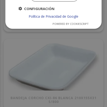
CONFIGURACIÓN
Política de Privacidad de Google
POWERED BY COOKIESCRIPT
BANDEJA CORCHO CXI-89 250X175X35 S/780
BANDEJA CORCHO CXI-86 BLANCA 210X155X31
S/800