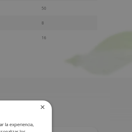
50
8
16
×
r la experiencia,
sonalizar los