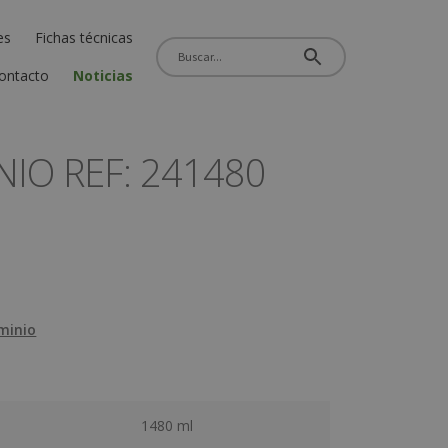
es
Fichas técnicas
ontacto
Noticias
IO REF: 241480
minio
1480 ml