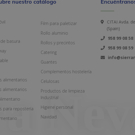
ubre nuestro catálogo
Encuéntranos
vil
CITAI Avda. d
Film para paletizar
(Spain)
Rollo aluminio
958 99 08 58
 de basura
Rollos y precintos
958 99 08 59
way
Catering
info@sierr
zable
Guantes
Complementos hostelería
s alimentarios
Celulosas
s alimentarios
Productos de limpieza
Industrial
alimentario
Higiene personal
s para repostería
Navidad
imentario