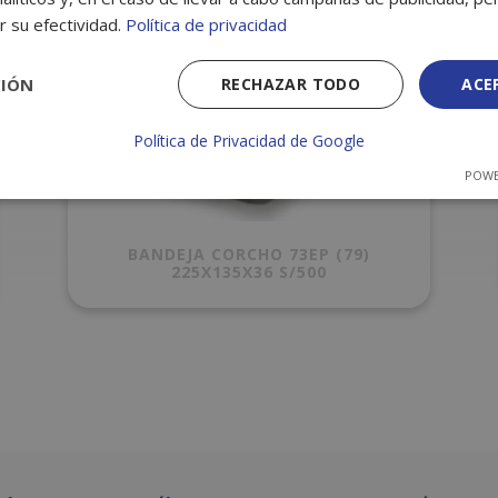
r su efectividad.
Política de privacidad
CIÓN
RECHAZAR TODO
ACE
Política de Privacidad de Google
POWE
BANDEJA CORCHO 73EP (79)
225X135X36 S/500