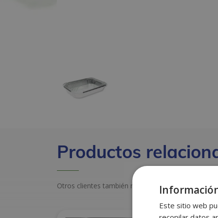
Productos relacion
Otros clientes también miraron estos productos
Información
Este sitio web pu
recopilar datos an