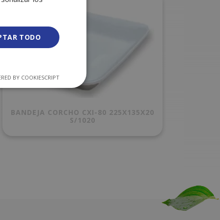
PTAR TODO
RED BY COOKIESCRIPT
BANDEJA CORCHO CXI-80 225X135X20
S/1020