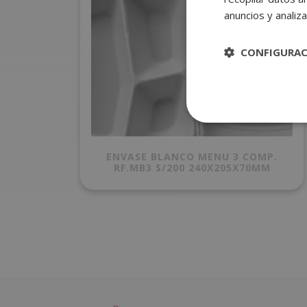
anuncios y analiza
CONFIGURA
ENVASE BLANCO MENU 3 COMP.
RF.MB3 S/200 240X205X70MM