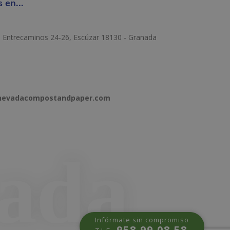
 en...
e Entrecaminos 24-26, Escúzar 18130 - Granada
anevadacompostandpaper.com
Infórmate sin compromiso
958 99 08 58