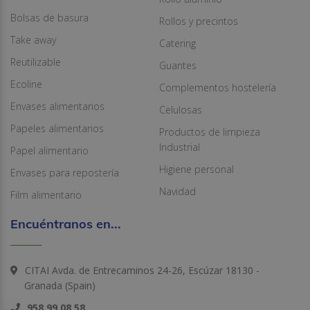
Bolsas de basura
Rollos y precintos
Take away
Catering
Reutilizable
Guantes
Ecoline
Complementos hostelería
Envases alimentarios
Celulosas
Papeles alimentarios
Productos de limpieza
Industrial
Papel alimentario
Higiene personal
Envases para repostería
Navidad
Film alimentario
Encuéntranos en...
CITAI Avda. de Entrecaminos 24-26, Escúzar 18130 -
Granada (Spain)
958 99 08 58