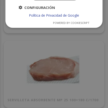
CONFIGURACIÓN
Política de Privacidad de Google
BANDEJA CORCHO CXI-90 NEGRA 250X175X20
POWERED BY COOKIESCRIPT
S/840
SERVILLETA ABSORBENTE MP 25 100×180 C/1700