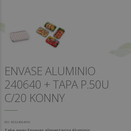
ENVASE ALUMINIO
240640 + TAPA P.50U
C/20 KONNY
SKU:
80324064050
Take away
Envases alimentarios
Aluminio