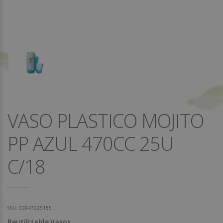
VASO PLASTICO MOJITO
PP AZUL 470CC 25U
C/18
SKU:
00947025185
Reutilizable
Vasos