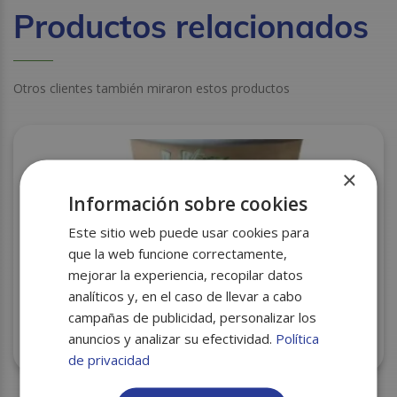
Productos relacionados
Otros clientes también miraron estos productos
×
Información sobre cookies
Este sitio web puede usar cookies para
que la web funcione correctamente,
mejorar la experiencia, recopilar datos
analíticos y, en el caso de llevar a cabo
campañas de publicidad, personalizar los
anuncios y analizar su efectividad.
Política
VASO CARTON MOD. BAMBU 6 OZ PQ.50 C/20
de privacidad