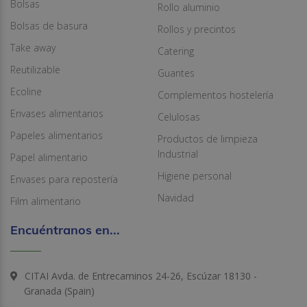
Bolsas
Rollo aluminio
Bolsas de basura
Rollos y precintos
Take away
Catering
Reutilizable
Guantes
Ecoline
Complementos hostelería
Envases alimentarios
Celulosas
Papeles alimentarios
Productos de limpieza
Industrial
Papel alimentario
Higiene personal
Envases para repostería
Navidad
Film alimentario
Encuéntranos en...
CITAI Avda. de Entrecaminos 24-26, Escúzar 18130 -
Granada (Spain)