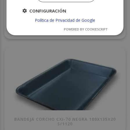
CONFIGURACIÓN
Política de Privacidad de Google
BANDEJA CORCHO CXI-89 NEGRA 250X175X35
POWERED BY COOKIESCRIPT
S/780
BANDEJA CORCHO CXI-70 NEGRA 180X135X20
S/1120