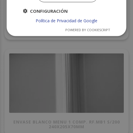
CONFIGURACIÓN
Política de Privacidad de Google
POWERED BY COOKIESCRIPT
BANDEJA CORCHO CXI-86 210X155X31 S/800
ENVASE BLANCO MENU 1 COMP. RF.MB1 S/200
240X205X70MM