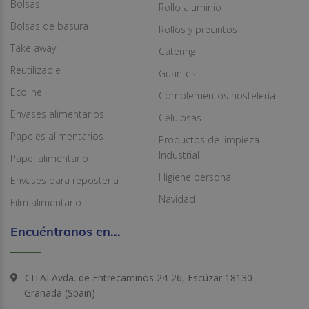
Bolsas
Rollo aluminio
Bolsas de basura
Rollos y precintos
Take away
Catering
Reutilizable
Guantes
Ecoline
Complementos hostelería
Envases alimentarios
Celulosas
Papeles alimentarios
Productos de limpieza
Industrial
Papel alimentario
Higiene personal
Envases para repostería
Navidad
Film alimentario
Encuéntranos en...
CITAI Avda. de Entrecaminos 24-26, Escúzar 18130 -
Granada (Spain)