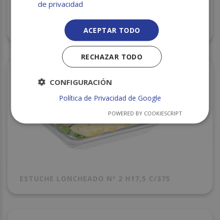
de privacidad
ENVASE BLANCO MENU 2 COMP. RF.MB2 S/200
240X205X70MM
ACEPTAR TODO
RECHAZAR TODO
CONFIGURACIÓN
Política de Privacidad de Google
POWERED BY COOKIESCRIPT
ESTUCHE LONCHEADO Nº 2 H17,5 C/375