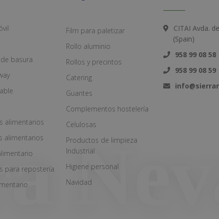
vil
CITAI Avda. d
Film para paletizar
(Spain)
Rollo aluminio
958 99 08 58
 de basura
Rollos y precintos
958 99 08 59
way
Catering
info@sierr
zable
Guantes
Complementos hostelería
s alimentarios
Celulosas
s alimentarios
Productos de limpieza
Industrial
alimentario
Higiene personal
s para repostería
Navidad
imentario