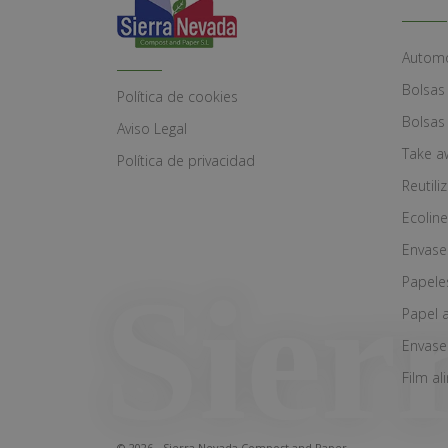
Automó
Bolsas
Política de cookies
Bolsas
Aviso Legal
Take a
Política de privacidad
Reutili
Ecoline
Envase
Papele
Papel 
Envase
Film al
© 2026 - Sierra Nevada Compost and Paper