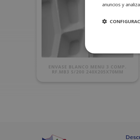
anuncios y analiza
CONFIGURA
ENVASE BLANCO MENU 3 COMP.
RF.MB3 S/200 240X205X70MM
Desc