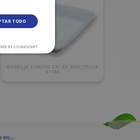
PTAR TODO
RED BY COOKIESCRIPT
BANDEJA CORCHO CXI-89 250X175X35
S/780
 en...