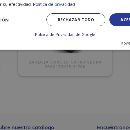
r su efectividad.
Política de privacidad
CIÓN
RECHAZAR TODO
ACE
Política de Privacidad de Google
POWE
BANDEJA CORCHO CXI-89 NEGRA
250X175X35 S/780
ubre nuestro catálogo
Encuéntranos