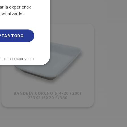
r la experiencia,
sonalizar los
PTAR TODO
RED BY COOKIESCRIPT
BANDEJA CORCHO SJ4-20 (200)
233X315X20 S/380