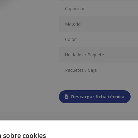
Capacidad
Material
Color
Unidades / Paquete
Paquetes / Caja
Descargar ficha técnica
ados
 sobre cookies