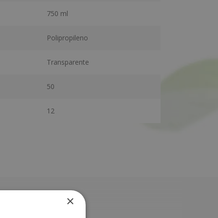
750 ml
Polipropileno
Transparente
50
12
×