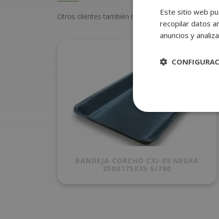
Este sitio web pu
Otros clientes también miraron estos productos
recopilar datos an
anuncios y analiza
CONFIGURA
BANDEJA CORCHO CXI-89 NEGRA
250X175X35 S/780