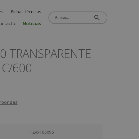
es
Fichas técnicas
ontacto
Noticias
50 TRANSPARENTE
 C/600
roondas
124x105x95