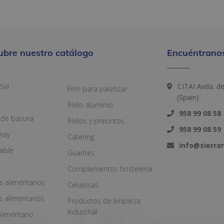
ubre nuestro catálogo
Encuéntranos
vil
CITAI Avda. d
Film para paletizar
(Spain)
Rollo aluminio
958 99 08 58
 de basura
Rollos y precintos
958 99 08 59
way
Catering
info@sierr
zable
Guantes
Complementos hostelería
s alimentarios
Celulosas
s alimentarios
Productos de limpieza
Industrial
alimentario