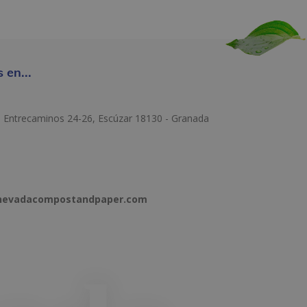
 en...
e Entrecaminos 24-26, Escúzar 18130 - Granada
anevadacompostandpaper.com