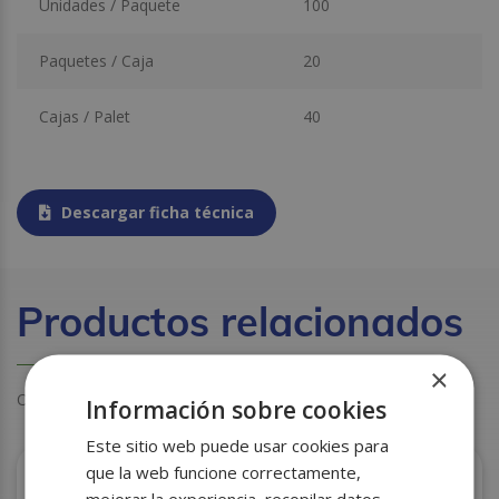
Unidades / Paquete
100
Paquetes / Caja
20
Cajas / Palet
40
Descargar ficha técnica
Productos relacionados
×
Otros clientes también miraron estos productos
Información sobre cookies
Este sitio web puede usar cookies para
que la web funcione correctamente,
mejorar la experiencia, recopilar datos