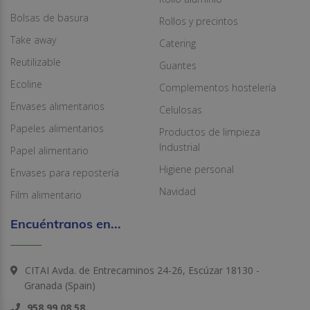
Bolsas de basura
Rollos y precintos
Take away
Catering
Reutilizable
Guantes
Ecoline
Complementos hostelería
Envases alimentarios
Celulosas
Papeles alimentarios
Productos de limpieza
Industrial
Papel alimentario
Higiene personal
Envases para repostería
Navidad
Film alimentario
Encuéntranos en...
CITAI Avda. de Entrecaminos 24-26, Escúzar 18130 -
Granada (Spain)
958 99 08 58