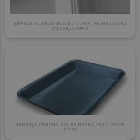
ENVASE BLANCO MENU 2 COMP. RF.MB2 S/200
240X205X70MM
BANDEJA CORCHO CXI-89 NEGRA 250X175X35
S/780