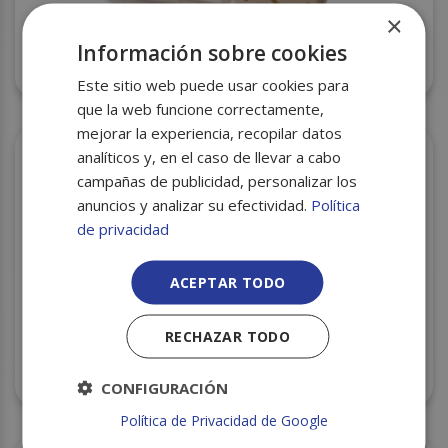
×
Información sobre cookies
SERVILLETA 33X33 PUNTA PUNTA NATURAL 50U
C/20
Este sitio web puede usar cookies para
que la web funcione correctamente,
mejorar la experiencia, recopilar datos
analíticos y, en el caso de llevar a cabo
campañas de publicidad, personalizar los
anuncios y analizar su efectividad.
Política
de privacidad
ACEPTAR TODO
RECHAZAR TODO
SERVILLETAS 40X40 AZUL 2H C/24
CONFIGURACIÓN
Política de Privacidad de Google