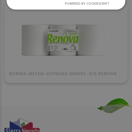
POWERED BY COOKIESCRIPT
BOBINA MECHA GOFRADA 800GRS. R/6 RENOVA