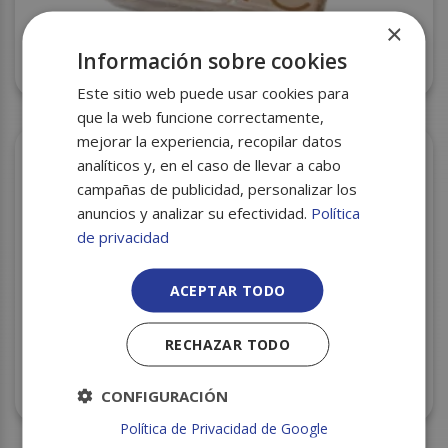
×
SERVILLETA 33X33 PUNTA PUNTA NATURAL 50U
Información sobre cookies
C/20
Este sitio web puede usar cookies para
que la web funcione correctamente,
mejorar la experiencia, recopilar datos
analíticos y, en el caso de llevar a cabo
campañas de publicidad, personalizar los
anuncios y analizar su efectividad.
Política
de privacidad
ACEPTAR TODO
RECHAZAR TODO
BOBINA INDUSTRIAL INNOVA PREMIUM PASTA
LAMINADA S/2
CONFIGURACIÓN
Política de Privacidad de Google