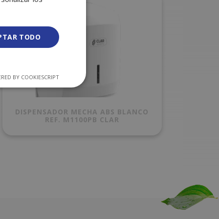
PTAR TODO
RED BY COOKIESCRIPT
DISPENSADOR MECHA ABS BLANCO
REF. M1100PB CLAR