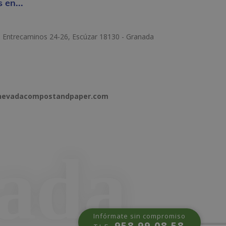
 en...
e Entrecaminos 24-26, Escúzar 18130 - Granada
anevadacompostandpaper.com
Infórmate sin compromiso
958 99 08 58