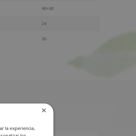
40×40
24
30
×
r la experiencia,
sonalizar los