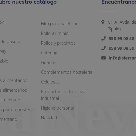
ubre nuestro catálogo
Encuéntranos
vil
CITAI Avda. d
Film para paletizar
(Spain)
Rollo aluminio
958 99 08 58
 de basura
Rollos y precintos
958 99 08 59
way
Catering
info@sierr
zable
Guantes
Complementos hostelería
s alimentarios
Celulosas
s alimentarios
Productos de limpieza
Industrial
alimentario
Higiene personal
s para repostería
Navidad
imentario