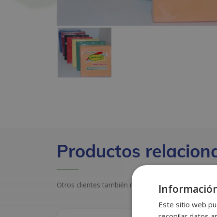
Productos relacion
Otros clientes también miraron estos productos
Información
Este sitio web pu
recopilar datos an