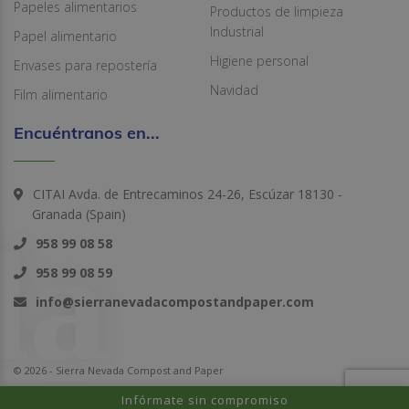
Papeles alimentarios
Productos de limpieza
Industrial
Papel alimentario
Higiene personal
Envases para repostería
Navidad
Film alimentario
Encuéntranos en...
CITAI Avda. de Entrecaminos 24-26, Escúzar 18130 -
Granada (Spain)
958 99 08 58
958 99 08 59
info@sierranevadacompostandpaper.com
© 2026 - Sierra Nevada Compost and Paper
Infórmate sin compromiso