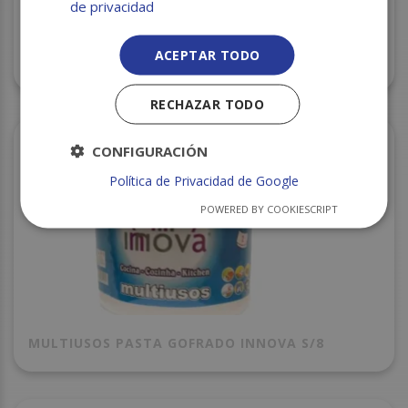
de privacidad
BOBINA INDUSTRIAL INNOVA PASTA LAMINADA
ACEPTAR TODO
S/2
RECHAZAR TODO
CONFIGURACIÓN
Política de Privacidad de Google
POWERED BY COOKIESCRIPT
MULTIUSOS PASTA GOFRADO INNOVA S/8