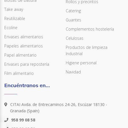
Bolsas de basura
Rollos y precintos
Take away
Catering
Reutilizable
Guantes
Ecoline
Complementos hostelería
Envases alimentarios
Celulosas
Papeles alimentarios
Productos de limpieza
Industrial
Papel alimentario
Higiene personal
Envases para repostería
Navidad
Film alimentario
Encuéntranos en...
CITAI Avda. de Entrecaminos 24-26, Escúzar 18130 -
Granada (Spain)
958 99 08 58