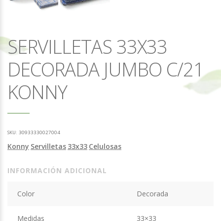
SERVILLETAS 33X33
DECORADA JUMBO C/21
KONNY
SKU:
30933330027004
Konny
Servilletas
33x33
Celulosas
INFORMACIÓN ADICIONAL
Color
Decorada
Medidas
33×33