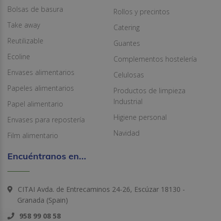
Bolsas de basura
Rollos y precintos
Take away
Catering
Reutilizable
Guantes
Ecoline
Complementos hostelería
Envases alimentarios
Celulosas
Papeles alimentarios
Productos de limpieza
Industrial
Papel alimentario
Higiene personal
Envases para repostería
Navidad
Film alimentario
Encuéntranos en...
CITAI Avda. de Entrecaminos 24-26, Escúzar 18130 -
Granada (Spain)
958 99 08 58